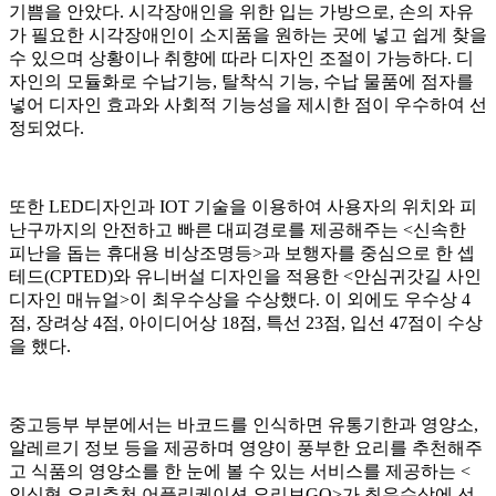
기쁨을 안았다. 시각장애인을 위한 입는 가방으로, 손의 자유
가 필요한 시각장애인이 소지품을 원하는 곳에 넣고 쉽게 찾을
수 있으며 상황이나 취향에 따라 디자인 조절이 가능하다. 디
자인의 모듈화로 수납기능, 탈착식 기능, 수납 물품에 점자를
넣어 디자인 효과와 사회적 기능성을 제시한 점이 우수하여 선
정되었다.
또한 LED디자인과 IOT 기술을 이용하여 사용자의 위치와 피
난구까지의 안전하고 빠른 대피경로를 제공해주는 <신속한
피난을 돕는 휴대용 비상조명등>과 보행자를 중심으로 한 셉
테드(CPTED)와 유니버설 디자인을 적용한 <안심귀갓길 사인
디자인 매뉴얼>이 최우수상을 수상했다. 이 외에도 우수상 4
점, 장려상 4점, 아이디어상 18점, 특선 23점, 입선 47점이 수상
을 했다.
중고등부 부분에서는 바코드를 인식하면 유통기한과 영양소,
알레르기 정보 등을 제공하며 영양이 풍부한 요리를 추천해주
고 식품의 영양소를 한 눈에 볼 수 있는 서비스를 제공하는 <
인식형 요리추천 어플리케이션 요리보GO>가 최우수상에 선