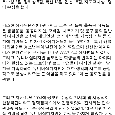
우수상 3점, 장려상 5점, 특선 18점, 입선 18점, 지도교사상 1명
이 수상을 했다.
김소현 심사위원장(대구대학교 교수)은 ‘올해 출품된 작품들
은 생활용품, 공공디자인, 모바일, 사무기기 및 문구 등의 일반
적 디자인을 포함해 재난안전, 범죄예방 앱, 기능성 의복 등 안
전에 기반을 둔 디자인 아이디어들이 돋보였다’며, ‘특히 해를
거듭할수록 청소년부의 발전이 눈에 띄었으며 신선한 아이디
어와 친환경적인 생각들이 매우 많았다’고 심사평을 남겼다.
그리고 ‘유니버설디자인 공모전은 학생들의 반짝이는 아이디
어와 완성도 있는 드로잉 및 보드 작업들이 디자인 분야의 발
전을 가속화하며 유니버설디자인에 대한 생각과 사고를 긍정
적으로 향상시켜주는 큰 역할을 하고 있다.’며 본 공모전을 응
원했다.
그리고 지난 12월 15일에 공모전 수상작 전시회 및 시상식이
한경국립대학교 평택캠퍼스에서 진행되었다. 전시회는 인학
관 3층 복도에서 수상작 판넬이 전시되었으며, 많은 사람이 작
품 관람을 하며 유니버설디자인에 관심을 가지게 되었다. 시상